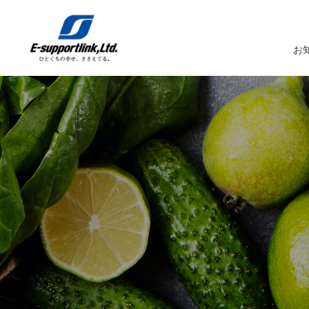
お
サービスTOP
イーサポートリンクについてTOP
企業情報TOP
IR情報TOP
トップメッセージ
生鮮MDシステム
企業概要
IRニュース
イーサポートリンクシステム
事業所案内
IRカレンダー
経営理念・経営ビジョン
業務受託サービス（BPO）
関係会社
IRライブラリー
コーポレートガバナンス
農産物の生産・調達・販売
これまでの歩み
Marché+（マルシェプラス）
サスティナビリティへの取り組み
es-Marché（エスマルシェ）
ブランドストーリー