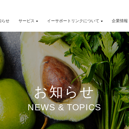
知らせ
サービス
イーサポートリンクについて
企業情報
導入事例
株式情報
有価証券報告書
財務業績ハイライト
お知らせ
NEWS & TOPICS