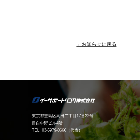
←お知らせに戻る
東京都豊島区高田二丁目17番22号
目白中野ビル4階
TEL: 03-5979-0666（代表）