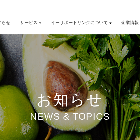
知らせ
サービス
イーサポートリンクについて
企業情報
導入事例
株式情報
有価証券報告書
財務業績ハイライト
お知らせ
NEWS & TOPICS