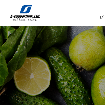
お
サービスTOP
イーサポートリンクについてTOP
企業情報TOP
IR情報TOP
トップメッセージ
生鮮MDシステム
企業概要
IRニュース
イーサポートリンクシステム
事業所案内
IRカレンダー
経営理念・経営ビジョン
業務受託サービス（BPO）
関係会社
IRライブラリー
コーポレートガバナンス
農産物の生産・調達・販売
これまでの歩み
Marché+（マルシェプラス）
サスティナビリティへの取り組み
es-Marché（エスマルシェ）
ブランドストーリー