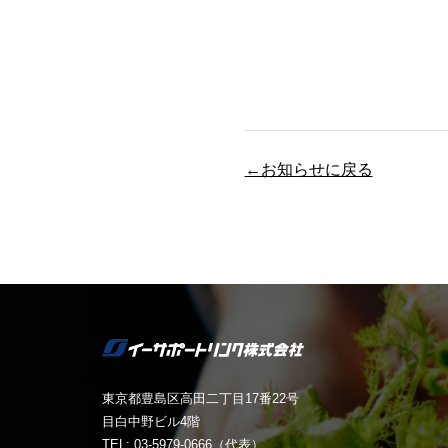
←お知らせに戻る
東京都豊島区高田二丁目17番22号
目白中野ビル4階
TEL: 03-5979-0666（代表）