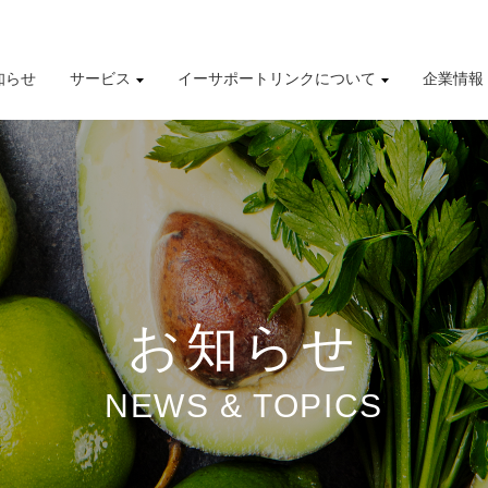
知らせ
サービス
イーサポートリンクについて
企業情報
導入事例
株式情報
有価証券報告書
財務業績ハイライト
お知らせ
NEWS & TOPICS