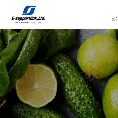
お
サービスTOP
イーサポートリンクについてTOP
企業情報TOP
IR情報TOP
トップメッセージ
生鮮MDシステム
企業概要
IRニュース
イーサポートリンクシステム
事業所案内
IRカレンダー
経営理念・経営ビジョン
業務受託サービス（BPO）
関係会社
IRライブラリー
コーポレートガバナンス
農産物の生産・調達・販売
これまでの歩み
Marché+（マルシェプラス）
サスティナビリティへの取り組み
es-Marché（エスマルシェ）
ブランドストーリー