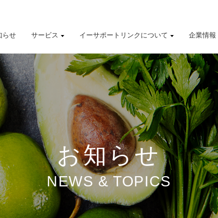
知らせ
サービス
イーサポートリンクについて
企業情報
導入事例
株式情報
有価証券報告書
財務業績ハイライト
お知らせ
NEWS & TOPICS