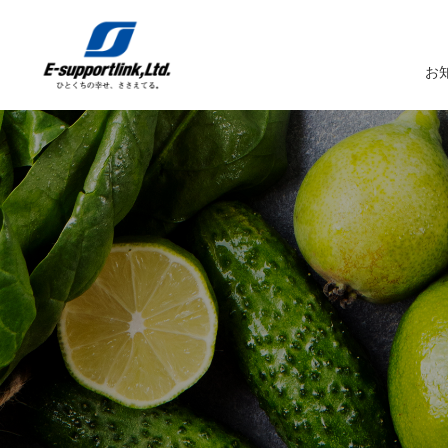
お
サービスTOP
イーサポートリンクについてTOP
企業情報TOP
IR情報TOP
トップメッセージ
生鮮MDシステム
企業概要
IRニュース
イーサポートリンクシステム
事業所案内
IRカレンダー
経営理念・経営ビジョン
業務受託サービス（BPO）
関係会社
IRライブラリー
コーポレートガバナンス
農産物の生産・調達・販売
これまでの歩み
Marché+（マルシェプラス）
サスティナビリティへの取り組み
es-Marché（エスマルシェ）
ブランドストーリー