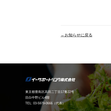
←お知らせに戻る
東京都豊島区高田二丁目17番22号
目白中野ビル4階
TEL: 03-5979-0666（代表）