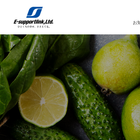
お
サービスTOP
イーサポートリンクについてTOP
企業情報TOP
IR情報TOP
トップメッセージ
生鮮MDシステム
企業概要
IRニュース
イーサポートリンクシステム
事業所案内
IRカレンダー
経営理念・経営ビジョン
業務受託サービス（BPO）
関係会社
IRライブラリー
コーポレートガバナンス
農産物の生産・調達・販売
これまでの歩み
Marché+（マルシェプラス）
サスティナビリティへの取り組み
es-Marché（エスマルシェ）
ブランドストーリー