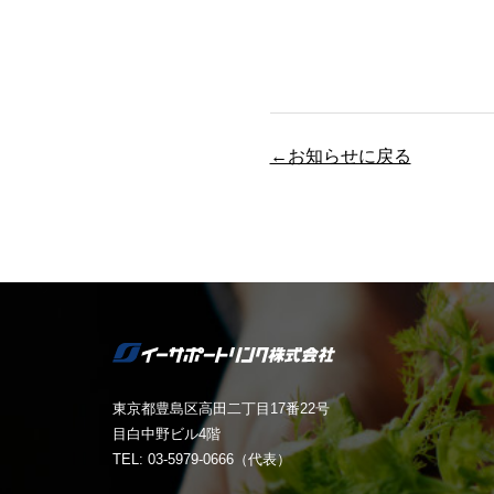
←お知らせに戻る
東京都豊島区高田二丁目17番22号
目白中野ビル4階
TEL: 03-5979-0666（代表）