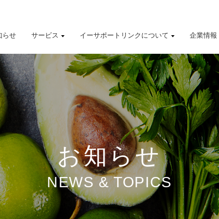
知らせ
サービス
イーサポートリンクについて
企業情報
導入事例
株式情報
有価証券報告書
財務業績ハイライト
お知らせ
NEWS & TOPICS