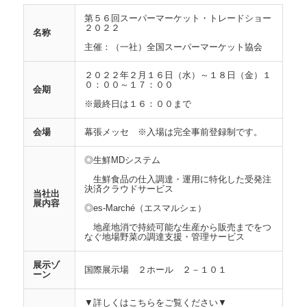
第５６回スーパーマーケット・トレードショー
２０２２
名称
主催：（一社）全国スーパーマーケット協会
２０２２年２月１６日（水）～１８日（金）１
０：００～１７：００
会期
※最終日は１６：００まで
会場
幕張メッセ ※入場は完全事前登録制です。
◎生鮮MDシステム
生鮮食品の仕入調達・運用に特化した受発注
決済クラウドサービス
当社出
展内容
◎es-Marché（エスマルシェ）
地産地消で持続可能な生産から販売までをつ
なぐ地場野菜の調達支援・管理サービス
展示ゾ
国際展示場 ２ホール ２－１０１
ーン
▼詳しくはこちらをご覧ください▼