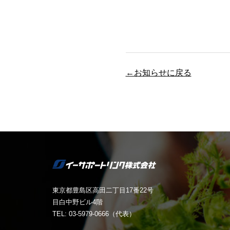
←お知らせに戻る
東京都豊島区高田二丁目17番22号
目白中野ビル4階
TEL: 03-5979-0666（代表）