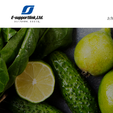
お
サービスTOP
イーサポートリンクについてTOP
企業情報TOP
IR情報TOP
トップメッセージ
生鮮MDシステム
企業概要
IRニュース
イーサポートリンクシステム
事業所案内
IRカレンダー
経営理念・経営ビジョン
業務受託サービス（BPO）
関係会社
IRライブラリー
コーポレートガバナンス
農産物の生産・調達・販売
これまでの歩み
Marché+（マルシェプラス）
サスティナビリティへの取り組み
es-Marché（エスマルシェ）
ブランドストーリー