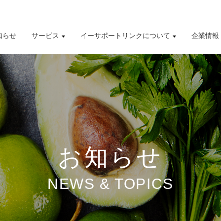
知らせ
サービス
イーサポートリンクについて
企業情報
導入事例
株式情報
有価証券報告書
財務業績ハイライト
お知らせ
NEWS & TOPICS