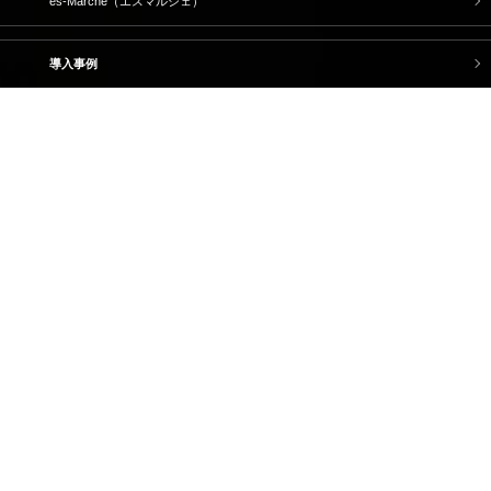
es-Marché（エスマルシェ）
導入事例
イーサポートリンクについて
トップメッセージ
経営理念・経営ビジョン
コーポレートガバナンス
サスティナビリティへの取り組み
ブランドストーリー
企業情報
IR情報