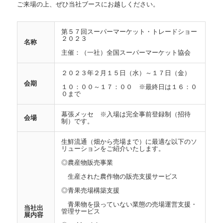
ご来場の上、ぜひ当社ブースにお越しください。
第５７回スーパーマーケット・トレードショー
２０２３
名称
主催：（一社）全国スーパーマーケット協会
２０２３年２月１５日（水）～１７日（金）
会期
１０：００～１７：００ ※最終日は１６：０
０まで
幕張メッセ ※入場は完全事前登録制（招待
会場
制）です。
生鮮流通（畑から売場まで）に最適な以下のソ
リューションをご紹介いたします。
◎農産物販売事業
生産された農作物の販売支援サービス
◎青果売場構築支援
青果物を扱っていない業態の売場運営支援・
当社出
管理サービス
展内容