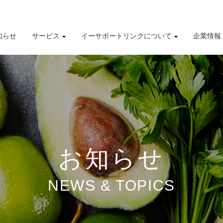
知らせ
サービス
イーサポートリンクについて
企業情報
導入事例
株式情報
有価証券報告書
財務業績ハイライト
お知らせ
NEWS & TOPICS