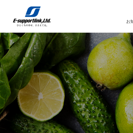
お
サービスTOP
イーサポートリンクについてTOP
企業情報TOP
IR情報TOP
トップメッセージ
生鮮MDシステム
企業概要
IRニュース
イーサポートリンクシステム
事業所案内
IRカレンダー
経営理念・経営ビジョン
業務受託サービス（BPO）
関係会社
IRライブラリー
コーポレートガバナンス
農産物の生産・調達・販売
これまでの歩み
Marché+（マルシェプラス）
サスティナビリティへの取り組み
es-Marché（エスマルシェ）
ブランドストーリー