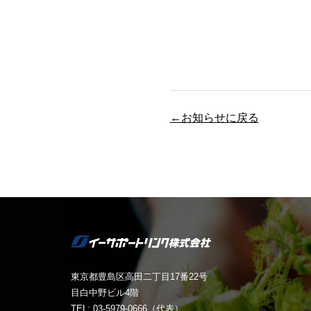
←お知らせに戻る
東京都豊島区高田二丁目17番22号
目白中野ビル4階
TEL: 03-5979-0666（代表）