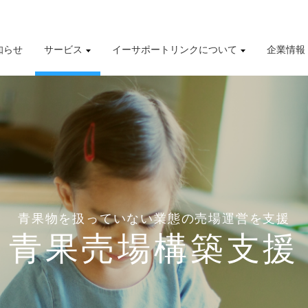
知らせ
サービス
イーサポートリンクについて
企業情報
導入事例
株式情報
有価証券報告書
財務業績ハイライト
青果物を扱っていない業態の売場運営を支援
青果売場構築支援