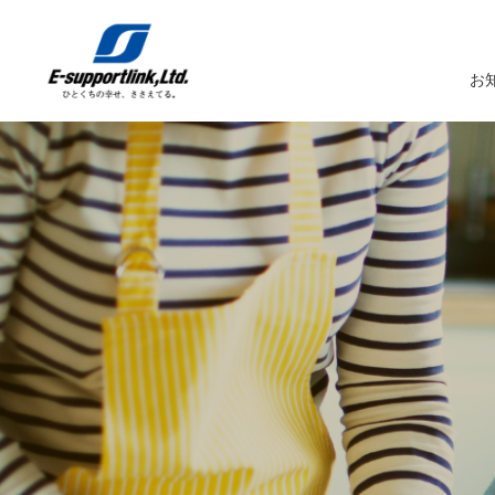
お
サービスTOP
イーサポートリンクについてTOP
企業情報TOP
IR情報TOP
トップメッセージ
生鮮MDシステム
企業概要
IRニュース
イーサポートリンクシステム
事業所案内
IRカレンダー
経営理念・経営ビジョン
業務受託サービス（BPO）
関係会社
IRライブラリー
コーポレートガバナンス
農産物の生産・調達・販売
これまでの歩み
Marché+（マルシェプラス）
サスティナビリティへの取り組み
es-Marché（エスマルシェ）
ブランドストーリー