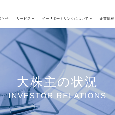
知らせ
サービス
イーサポートリンクについて
企業情報
導入事例
株式情報
有価証券報告書
財務業績ハイライト
大株主の状況
INVESTOR RELATIONS