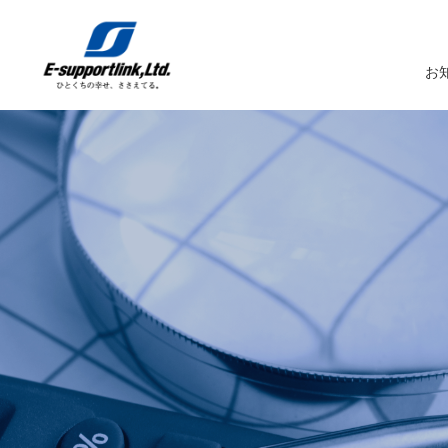
お
サービスTOP
イーサポートリンクについてTOP
企業情報TOP
IR情報TOP
トップメッセージ
生鮮MDシステム
企業概要
IRニュース
イーサポートリンクシステム
事業所案内
IRカレンダー
経営理念・経営ビジョン
業務受託サービス（BPO）
関係会社
IRライブラリー
コーポレートガバナンス
農産物の生産・調達・販売
これまでの歩み
Marché+（マルシェプラス）
サスティナビリティへの取り組み
es-Marché（エスマルシェ）
ブランドストーリー