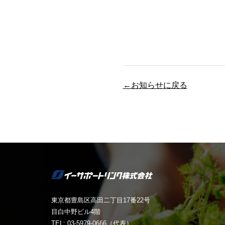
←お知らせに戻る
東京都豊島区高田二丁目17番22号
目白中野ビル4階
TEL: 03-5979-0666（代表）