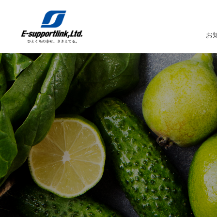
お
サービスTOP
イーサポートリンクについてTOP
企業情報TOP
IR情報TOP
トップメッセージ
生鮮MDシステム
企業概要
IRニュース
イーサポートリンクシステム
事業所案内
IRカレンダー
経営理念・経営ビジョン
業務受託サービス（BPO）
関係会社
IRライブラリー
コーポレートガバナンス
農産物の生産・調達・販売
これまでの歩み
Marché+（マルシェプラス）
サスティナビリティへの取り組み
es-Marché（エスマルシェ）
ブランドストーリー