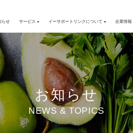
知らせ
サービス
イーサポートリンクについて
企業情報
導入事例
株式情報
有価証券報告書
財務業績ハイライト
お知らせ
NEWS & TOPICS