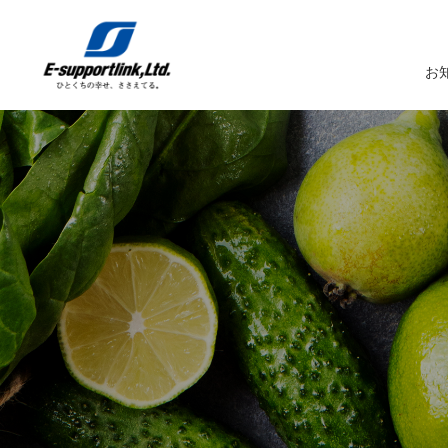
お
サービスTOP
イーサポートリンクについてTOP
企業情報TOP
IR情報TOP
トップメッセージ
生鮮MDシステム
企業概要
IRニュース
イーサポートリンクシステム
事業所案内
IRカレンダー
経営理念・経営ビジョン
業務受託サービス（BPO）
関係会社
IRライブラリー
コーポレートガバナンス
農産物の生産・調達・販売
これまでの歩み
Marché+（マルシェプラス）
サスティナビリティへの取り組み
es-Marché（エスマルシェ）
ブランドストーリー