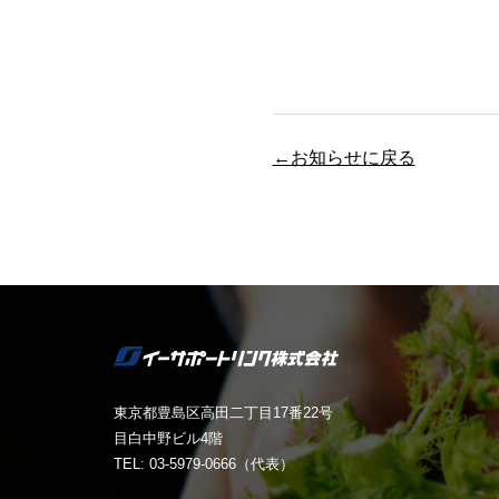
←お知らせに戻る
東京都豊島区高田二丁目17番22号
目白中野ビル4階
TEL: 03-5979-0666（代表）