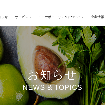
知らせ
サービス
イーサポートリンクについて
企業情報
導入事例
株式情報
有価証券報告書
財務業績ハイライト
お知らせ
NEWS & TOPICS