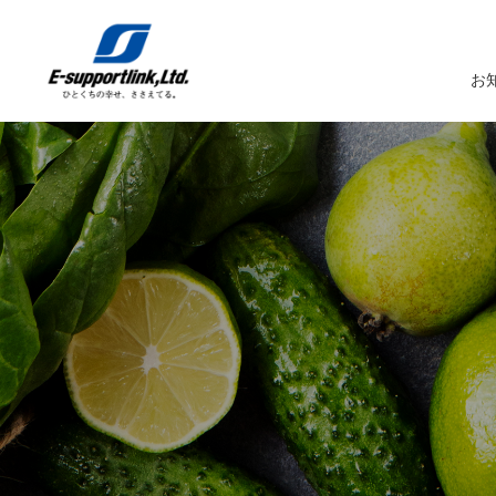
お
サービスTOP
イーサポートリンクについてTOP
企業情報TOP
IR情報TOP
トップメッセージ
生鮮MDシステム
企業概要
IRニュース
イーサポートリンクシステム
事業所案内
IRカレンダー
経営理念・経営ビジョン
業務受託サービス（BPO）
関係会社
IRライブラリー
コーポレートガバナンス
農産物の生産・調達・販売
これまでの歩み
Marché+（マルシェプラス）
サスティナビリティへの取り組み
es-Marché（エスマルシェ）
ブランドストーリー