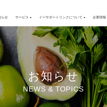
知らせ
サービス
イーサポートリンクについて
企業情報
導入事例
株式情報
有価証券報告書
財務業績ハイライト
お知らせ
NEWS & TOPICS