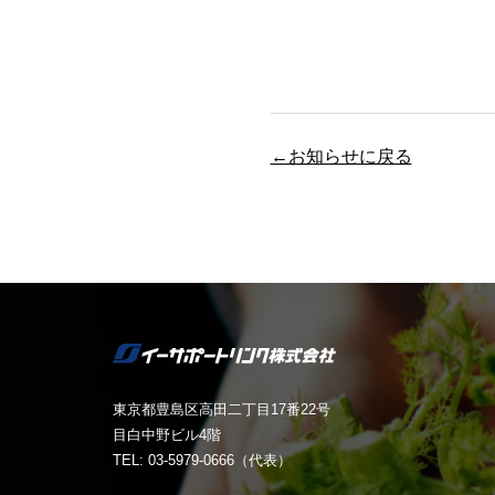
←お知らせに戻る
東京都豊島区高田二丁目17番22号
目白中野ビル4階
TEL: 03-5979-0666（代表）