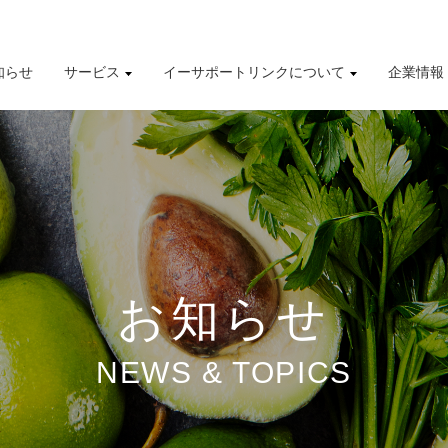
知らせ
サービス
イーサポートリンクについて
企業情報
導入事例
株式情報
有価証券報告書
財務業績ハイライト
お知らせ
NEWS & TOPICS