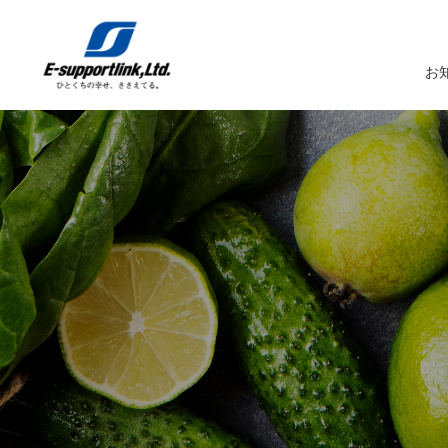
お
サービスTOP
イーサポートリンクについてTOP
企業情報TOP
IR情報TOP
トップメッセージ
生鮮MDシステム
企業概要
IRニュース
イーサポートリンクシステム
事業所案内
IRカレンダー
経営理念・経営ビジョン
業務受託サービス（BPO）
関係会社
IRライブラリー
コーポレートガバナンス
農産物の生産・調達・販売
これまでの歩み
Marché+（マルシェプラス）
サスティナビリティへの取り組み
es-Marché（エスマルシェ）
ブランドストーリー