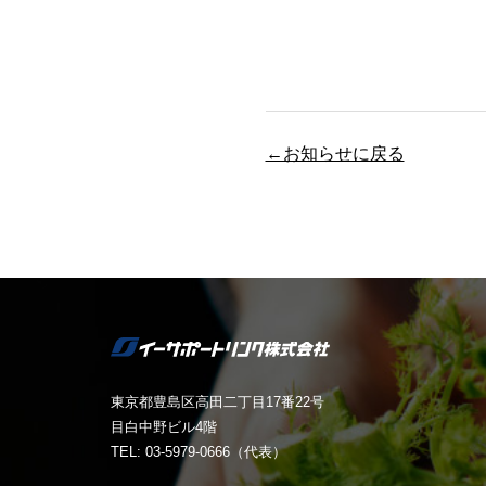
←お知らせに戻る
東京都豊島区高田二丁目17番22号
目白中野ビル4階
TEL: 03-5979-0666（代表）