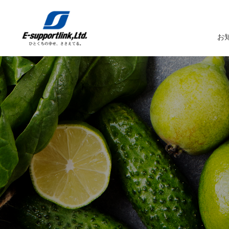
お
サービスTOP
イーサポートリンクについてTOP
企業情報TOP
IR情報TOP
トップメッセージ
生鮮MDシステム
企業概要
IRニュース
イーサポートリンクシステム
事業所案内
IRカレンダー
経営理念・経営ビジョン
業務受託サービス（BPO）
関係会社
IRライブラリー
コーポレートガバナンス
農産物の生産・調達・販売
これまでの歩み
Marché+（マルシェプラス）
サスティナビリティへの取り組み
es-Marché（エスマルシェ）
ブランドストーリー