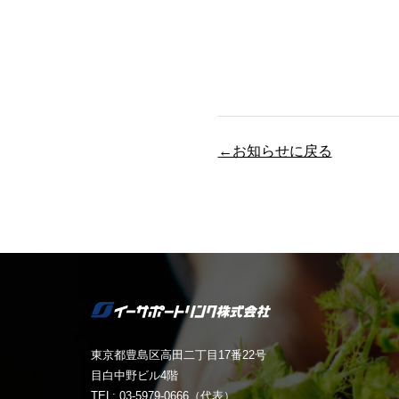
←お知らせに戻る
東京都豊島区高田二丁目17番22号
目白中野ビル4階
TEL: 03-5979-0666（代表）