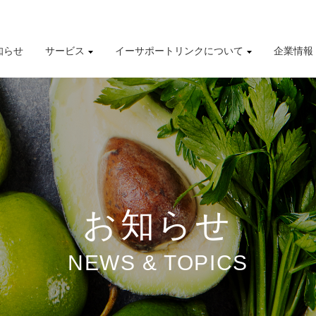
知らせ
サービス
イーサポートリンクについて
企業情報
導入事例
株式情報
有価証券報告書
財務業績ハイライト
お知らせ
NEWS & TOPICS