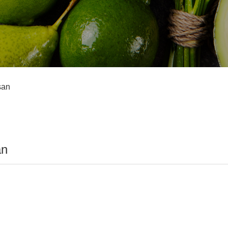
san
an