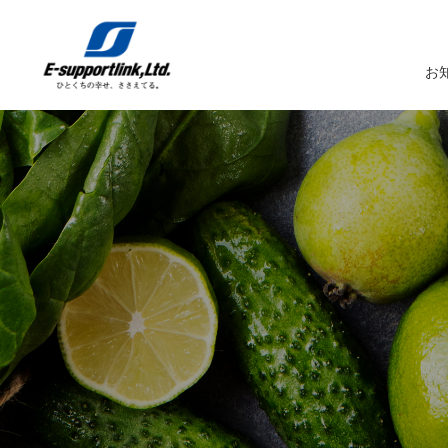
お
サービスTOP
イーサポートリンクについてTOP
企業情報TOP
IR情報TOP
トップメッセージ
生鮮MDシステム
企業概要
IRニュース
イーサポートリンクシステム
事業所案内
IRカレンダー
経営理念・経営ビジョン
業務受託サービス（BPO）
関係会社
IRライブラリー
コーポレートガバナンス
農産物の生産・調達・販売
これまでの歩み
Marché+（マルシェプラス）
サスティナビリティへの取り組み
es-Marché（エスマルシェ）
ブランドストーリー