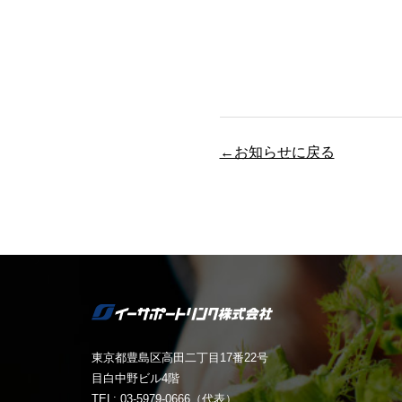
←お知らせに戻る
東京都豊島区高田二丁目17番22号
目白中野ビル4階
TEL: 03-5979-0666（代表）