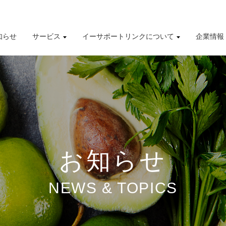
知らせ
サービス
イーサポートリンクについて
企業情報
導入事例
株式情報
有価証券報告書
財務業績ハイライト
お知らせ
NEWS & TOPICS