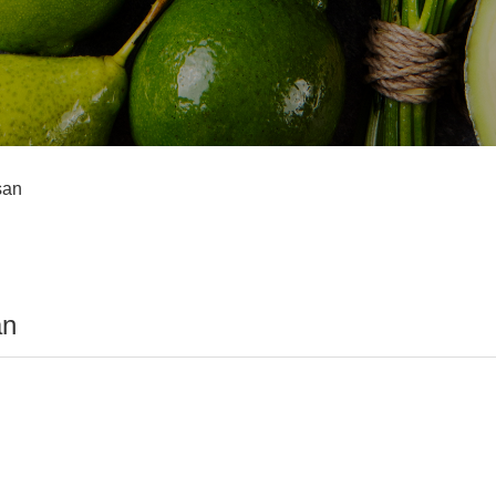
san
an