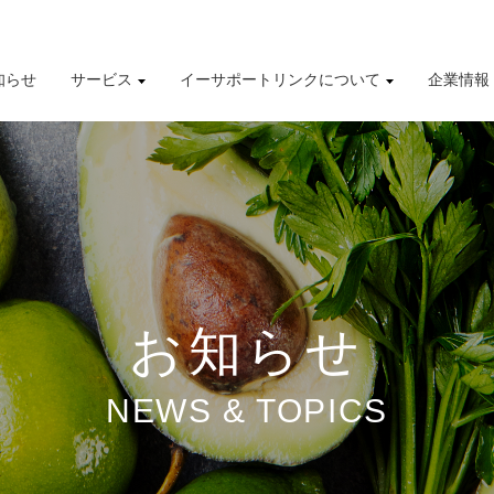
知らせ
サービス
イーサポートリンクについて
企業情報
導入事例
株式情報
有価証券報告書
財務業績ハイライト
お知らせ
NEWS & TOPICS