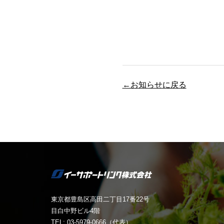
←お知らせに戻る
東京都豊島区高田二丁目17番22号
目白中野ビル4階
TEL: 03-5979-0666（代表）