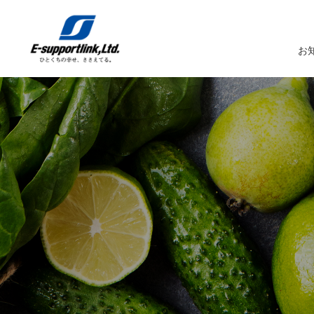
お
サービスTOP
イーサポートリンクについてTOP
企業情報TOP
IR情報TOP
トップメッセージ
生鮮MDシステム
企業概要
IRニュース
イーサポートリンクシステム
事業所案内
IRカレンダー
経営理念・経営ビジョン
業務受託サービス（BPO）
関係会社
IRライブラリー
コーポレートガバナンス
農産物の生産・調達・販売
これまでの歩み
Marché+（マルシェプラス）
サスティナビリティへの取り組み
es-Marché（エスマルシェ）
ブランドストーリー